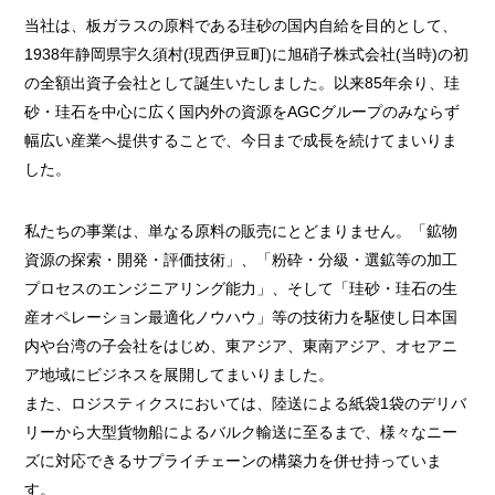
当社は、板ガラスの原料である珪砂の国内自給を目的として、
1938年静岡県宇久須村(現西伊豆町)に旭硝子株式会社(当時)の初
の全額出資子会社として誕生いたしました。以来85年余り、珪
砂・珪石を中心に広く国内外の資源をAGCグループのみならず
幅広い産業へ提供することで、今日まで成長を続けてまいりま
した。
私たちの事業は、単なる原料の販売にとどまりません。「鉱物
資源の探索・開発・評価技術」、「粉砕・分級・選鉱等の加工
プロセスのエンジニアリング能力」、そして「珪砂・珪石の生
産オペレーション最適化ノウハウ」等の技術力を駆使し日本国
内や台湾の子会社をはじめ、東アジア、東南アジア、オセアニ
ア地域にビジネスを展開してまいりました。
また、ロジスティクスにおいては、陸送による紙袋1袋のデリバ
リーから大型貨物船によるバルク輸送に至るまで、様々なニー
ズに対応できるサプライチェーンの構築力を併せ持っていま
す。